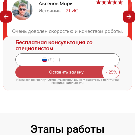
Аксенов Марк
Нужна консультация?
Источник –
2ГИС
Закажите бесплатную консультацию
Очень доволен скоростью и качеством работы. В то
Бесплатная консультация со
специалистом
Оставить заявку
Нажимая на кнопку "Оставить заявку" Вы соглашаетесь c
политикой
конфиденциальности
Этапы работы