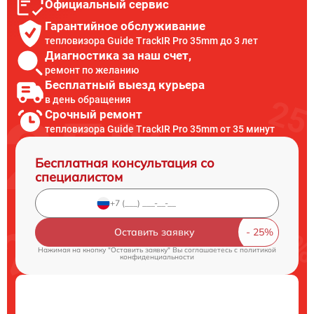
Официальный сервис
Гарантийное обслуживание
тепловизора Guide TrackIR Pro 35mm до 3 лет
Диагностика за наш счет,
ремонт по желанию
Бесплатный выезд курьера
в день обращения
Срочный ремонт
тепловизора Guide TrackIR Pro 35mm от 35 минут
Бесплатная консультация со
специалистом
Оставить заявку
Нажимая на кнопку "Оставить заявку" Вы соглашаетесь c
политикой
конфиденциальности