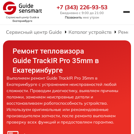
+7 (343) 226-93-53
Ежедневно с 9:00 до 21:00
Позвонить
мне утром
Сервисный центр Guide
в
Екатеринбурге
Сервисный центр Guide
Каталог устройств
Ремон
Ремонт тепловизора
Guide TrackIR Pro 35mm в
Екатеринбурге
Выполняем ремонт Guide TrackIR Pro 35mm в
Екатеринбурге с устранением неисправностей любой
сложности. Проводим диагностику, выявляем причины
поломки, заменяем неисправные детали и
восстанавливаем работоспособность устройства.
Используем оригинальные или рекомендованные
производителем запчасти, после ремонта выполняем
проверку всех функций и предоставляем гарантию.