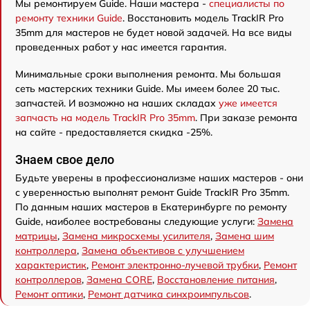
Мы ремонтируем Guide. Наши мастера -
специалисты по
ремонту техники Guide
. Восстановить модель TrackIR Pro
35mm для мастеров не будет новой задачей. На все виды
проведенных работ у нас имеется гарантия.
Минимальные сроки выполнения ремонта. Мы большая
сеть мастерских техники Guide. Мы имеем более 20 тыс.
запчастей. И возможно на наших складах
уже имеется
запчасть на модель TrackIR Pro 35mm
. При заказе ремонта
на сайте - предоставляется скидка -25%.
Знаем свое дело
Будьте уверены в профессионализме наших мастеров - они
с уверенностью выполнят ремонт Guide TrackIR Pro 35mm.
По данным наших мастеров в Екатеринбурге по ремонту
Guide, наиболее востребованы следующие услуги:
Замена
матрицы
,
Замена микросхемы усилителя
,
Замена шим
контроллера
,
Замена объективов с улучшением
характеристик
,
Ремонт электронно-лучевой трубки
,
Ремонт
контроллеров
,
Замена CORE
,
Восстановление питания
,
Ремонт оптики
,
Ремонт датчика синхроимпульсов
.