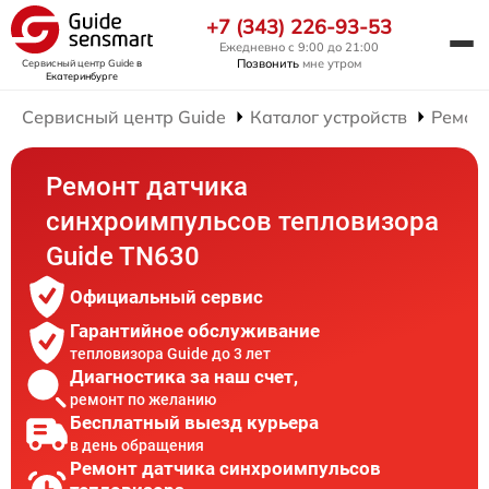
+7 (343) 226-93-53
Ежедневно с 9:00 до 21:00
Позвонить
мне утром
Сервисный центр Guide
в
Екатеринбурге
Сервисный центр Guide
Каталог устройств
Ремон
Ремонт датчика
синхроимпульсов тепловизора
Guide TN630
Официальный сервис
Гарантийное обслуживание
тепловизора Guide до 3 лет
Диагностика за наш счет,
ремонт по желанию
Бесплатный выезд курьера
в день обращения
Ремонт датчика синхроимпульсов