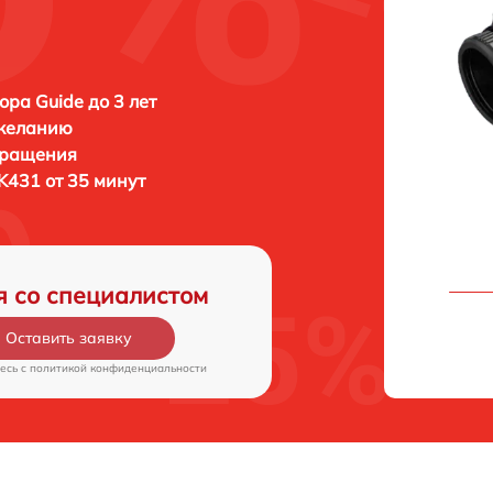
ора Guide до 3 лет
 желанию
бращения
K431 от 35 минут
я со специалистом
Оставить заявку
есь c
политикой конфиденциальности