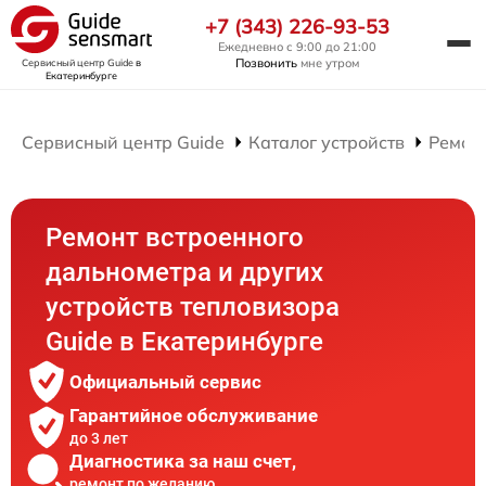
+7 (343) 226-93-53
Ежедневно с 9:00 до 21:00
Позвонить
мне утром
Сервисный центр Guide
в
Екатеринбурге
Сервисный центр Guide
Каталог устройств
Ремон
Ремонт встроенного
дальнометра и других
устройств тепловизора
Guide в Екатеринбурге
Официальный сервис
Гарантийное обслуживание
до 3 лет
Диагностика за наш счет,
ремонт по желанию