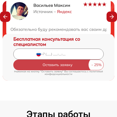
Васильев Максим
Нужна консультация?
Источник –
Яндекс
Закажите бесплатную консультацию
Обязательно буду рекомендовать вас своим друзь
Бесплатная консультация со
специалистом
Оставить заявку
Нажимая на кнопку "Оставить заявку" Вы соглашаетесь c
политикой
конфиденциальности
Этапы работы